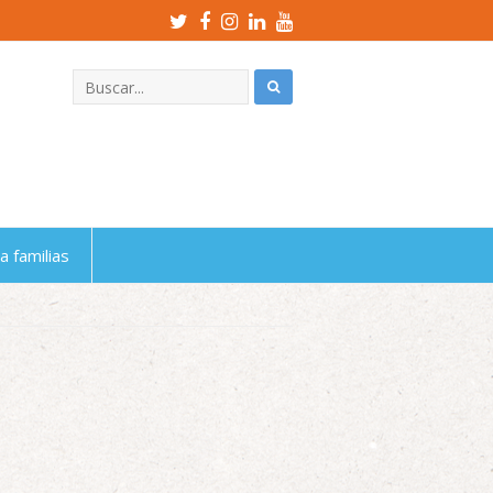
Twitter
Facebook
Instagram
LinkedIn
Youtube
Profile
Profile
Profile
Profile
Profile
a familias