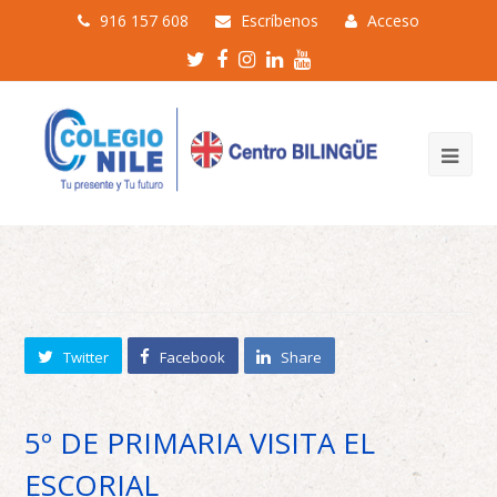
916 157 608
Escríbenos
Acceso
Twitter
Facebook
Instagram
LinkedIn
Youtube
Profile
Profile
Profile
Profile
Profile
Twitter
Facebook
Share
5º DE PRIMARIA VISITA EL
ESCORIAL