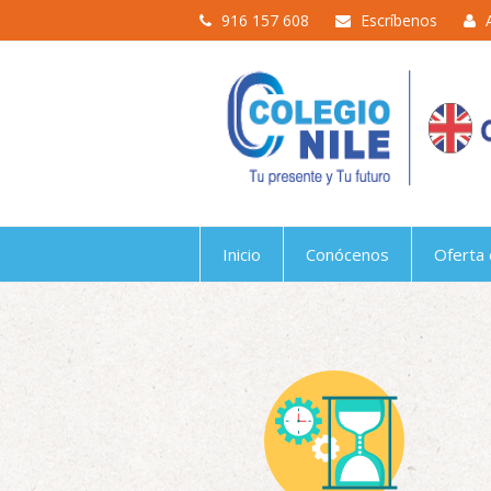
916 157 608
Escríbenos
Inicio
Conócenos
Oferta 