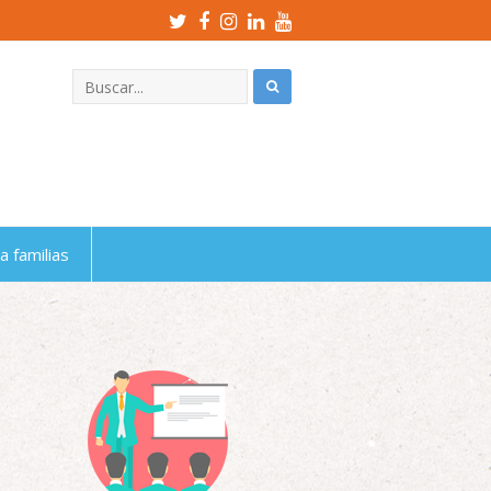
Twitter
Facebook
Instagram
LinkedIn
Youtube
Profile
Profile
Profile
Profile
Profile
a familias