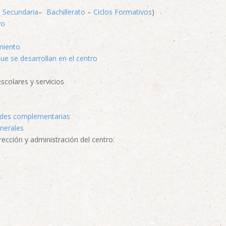
–
Secundaria
–
Bachillerato
–
Ciclos Formativos
)
vo
miento
e se desarrollan en el centro
scolares y servicios
dades complementarias
nerales
rección y administración del centro: