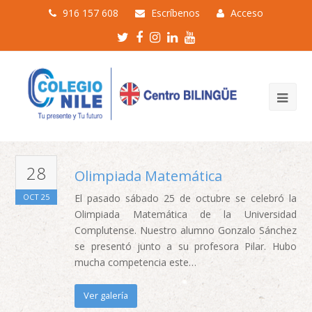
916 157 608
Escríbenos
Acceso
Twitter
Facebook
Instagram
LinkedIn
Youtube
Profile
Profile
Profile
Profile
Profile
28
Olimpiada Matemática
OCT
25
El pasado sábado 25 de octubre se celebró la
Olimpiada Matemática de la Universidad
Complutense. Nuestro alumno Gonzalo Sánchez
se presentó junto a su profesora Pilar. Hubo
mucha competencia este…
Ver galería