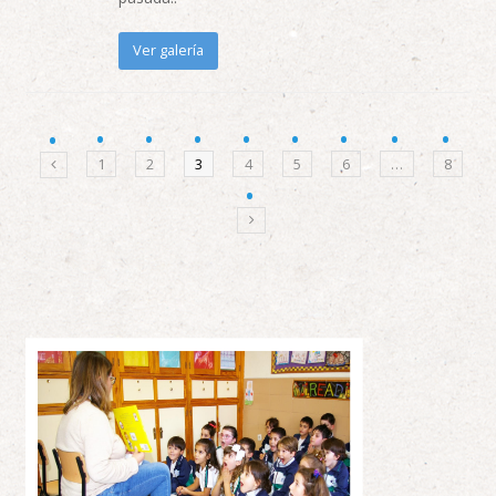
Ver galería
1
2
3
4
5
6
…
8