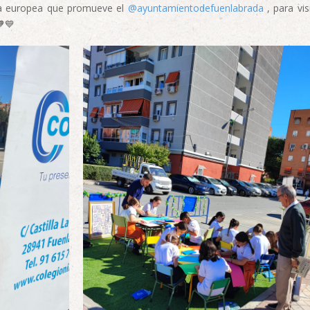
tiva europea que promueve el
@ayuntamientodefuenlabrada
, para vis
🧡💙