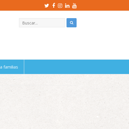
Twitter
Facebook
Instagram
LinkedIn
Youtube
Profile
Profile
Profile
Profile
Profile
a familias