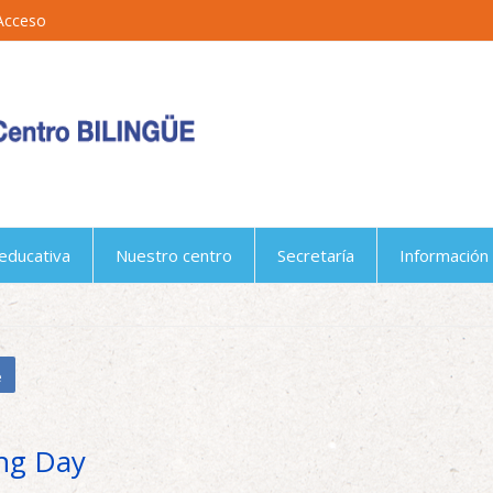
Acceso
educativa
Nuestro centro
Secretaría
Información 
e
ing Day