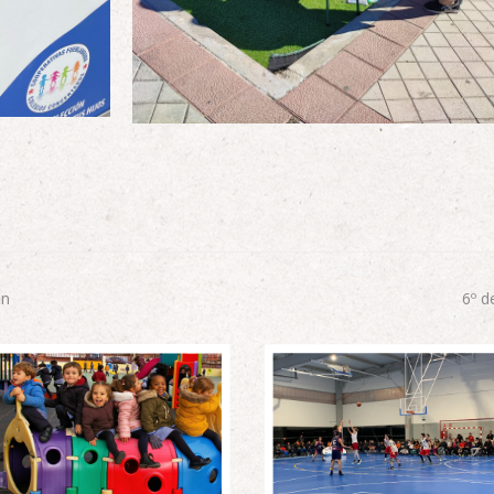
in
6º d