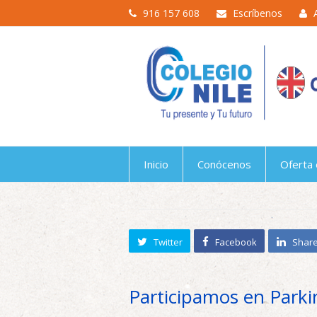
916 157 608
Escríbenos
Inicio
Conócenos
Oferta 
Twitter
Facebook
Shar
Participamos en Park