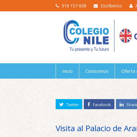
916 157 608
Escríbenos
Inicio
Conócenos
Oferta 
Twitter
Facebook
Shar
Visita al Palacio de Ar