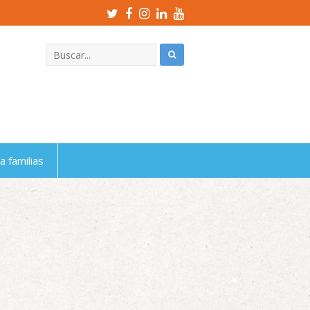
Twitter
Facebook
Instagram
LinkedIn
Youtube
Profile
Profile
Profile
Profile
Profile
a familias