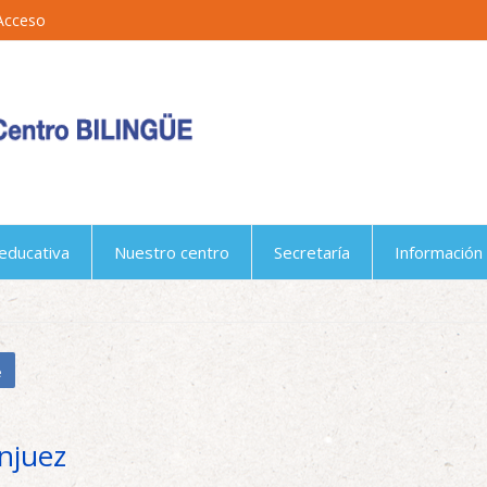
Acceso
educativa
Nuestro centro
Secretaría
Información 
e
anjuez